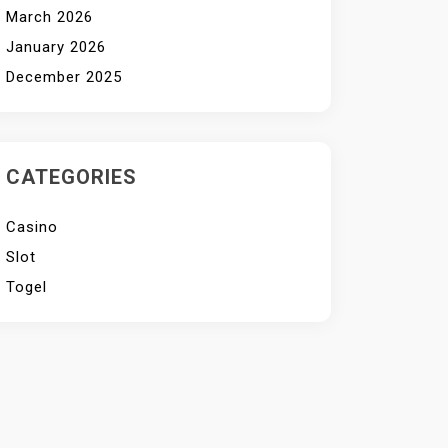
March 2026
January 2026
December 2025
CATEGORIES
Casino
Slot
Togel