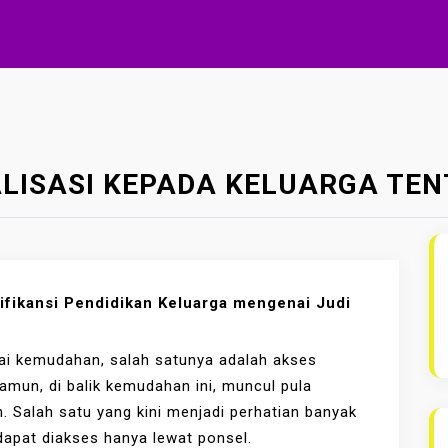
LISASI KEPADA KELUARGA TEN
fikansi Pendidikan Keluarga mengenai Judi
i kemudahan, salah satunya adalah akses
amun, di balik kemudahan ini, muncul pula
n. Salah satu yang kini menjadi perhatian banyak
dapat diakses hanya lewat ponsel.