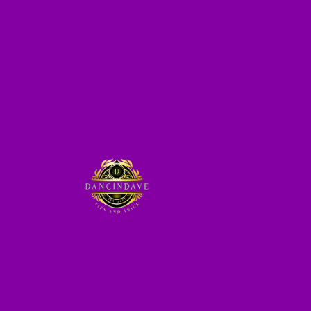
S
k
i
p
t
o
c
o
n
t
e
n
t