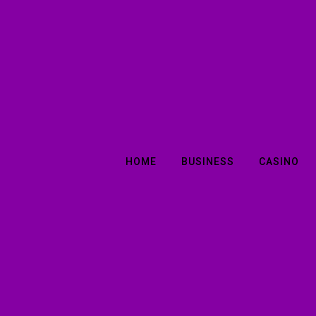
HOME
BUSINESS
CASINO