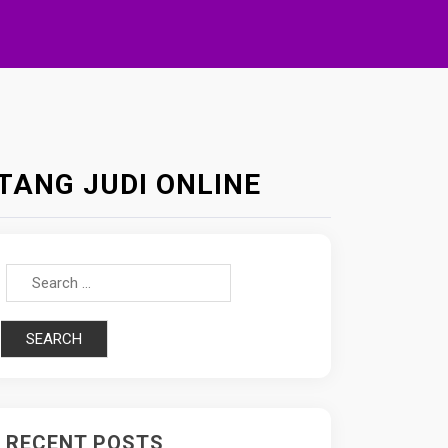
TANG JUDI ONLINE
Search
for:
RECENT POSTS